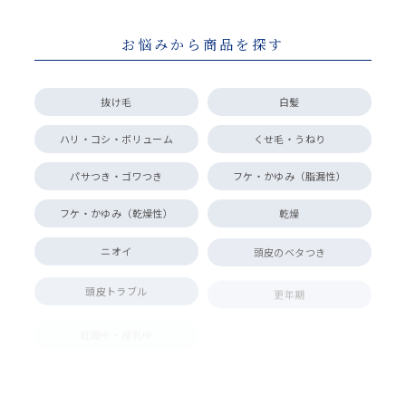
お悩みから商品を探す
抜け毛
白髪
ハリ・コシ・ボリューム
くせ毛・うねり
パサつき・ゴワつき
フケ・かゆみ（脂漏性）
フケ・かゆみ（乾燥性）
乾燥
ニオイ
頭皮のベタつき
頭皮トラブル
更年期
妊娠中・授乳中
軟毛
ダメージ